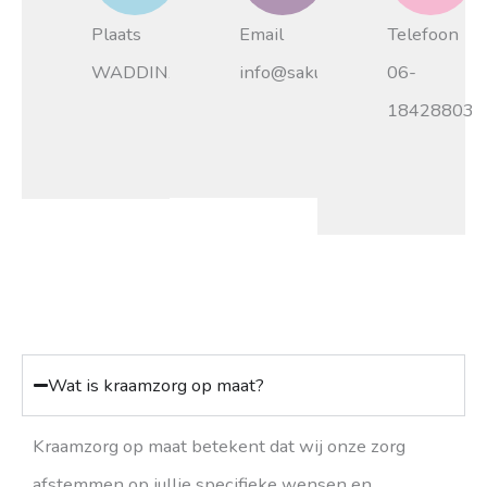
Plaats
Email
Telefoon
WADDINXVEEN
info@sakurakraamzorg.nl
06-
18428803
Wat is kraamzorg op maat?
Kraamzorg op maat betekent dat wij onze zorg
afstemmen op jullie specifieke wensen en